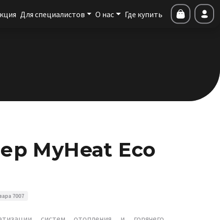
кция
Для специалистов
О нас
Где купить
ер MyHeat Eco
вара 7007
атизации систем отопления и горячего