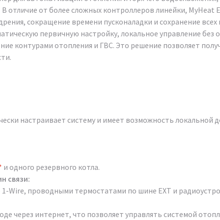
 В отличие от более сложных контроллеров линейки, MyHeat 
дрения, сокращение времени пусконаладки и сохранение все
атическую первичную настройку, локальное управление без о
ние контурами отопления и ГВС. Это решение позволяет полу
ти.
ески настраивает систему и имеет возможность локальной до
*
и одного резервного котла.
н связи:
 1-Wire, проводными термостатами по шине EXT и радиоустр
оде через интернет, что позволяет управлять системой отопл