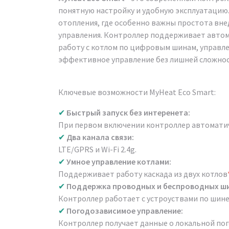
понятную настройку и удобную эксплуатацию.
отопления, где особенно важны простота вне
управления. Контроллер поддерживает автом
работу с котлом по цифровым шинам, управле
эффективное управление без лишней сложнос
Ключевые возможности MyHeat Eco Smart:
✔
Быстрый запуск без интеренета:
При первом включении контроллер автоматич
✔
Два канала связи:
LTE/GPRS и Wi-Fi 2.4g.
✔
Умное управление котлами:
Поддерживает работу каскада из двух котлов
✔
Поддержка проводных и беспроводных ши
Контроллер работает с устроуствами по шине
✔
Погодозависимое управление:
Контроллер получает данные о локальной пог