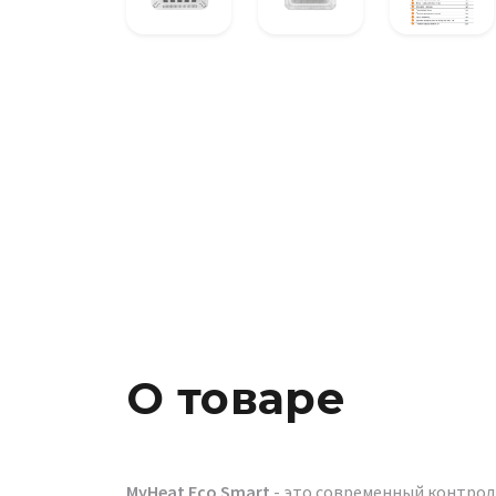
О товаре
MyHeat Eco Smart
- это современный контролл