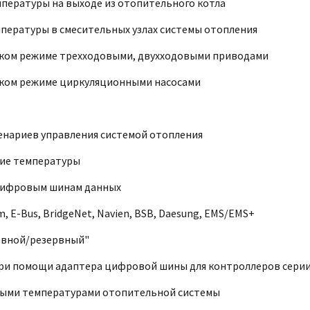
пературы на выходе из отопительного котла
пературы в смесительных узлах системы отопления
ском режиме трехходовыми, двухходовыми приводами
ском режиме циркуляционными насосами
енариев управления системой отопления
ние температуры
 цифровым шинам данных
E-Bus, BridgeNet, Navien, BSB, Daesung, EMS/EMS+
овной/резервный"
 при помощи адаптера цифровой шины для контроллеров серии
выми температурами отопительной системы