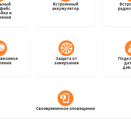
льный
Встроенный
Встр
рфейс
аккумулятор
радио
йки и
ления
ависимое
Защита от
Подк
ление
замерзания
да
дав
Своевременное оповещение