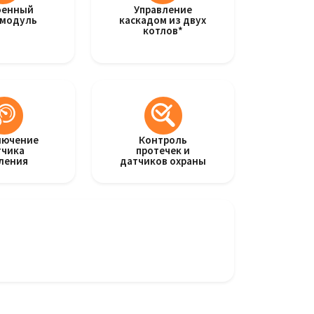
оенный
Управление
модуль
каскадом из двух
котлов*
лючение
Контроль
тчика
протечек и
ления
датчиков охраны