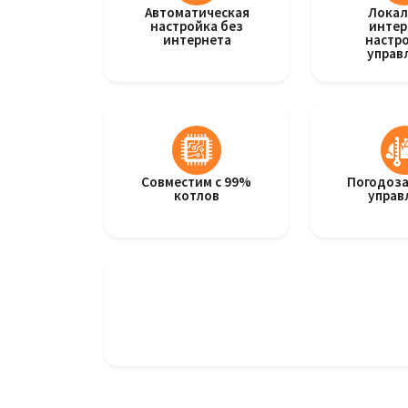
Автоматическая
Лока
настройка без
инте
интернета
настро
управ
Совместим с 99%
Погодоз
котлов
управ