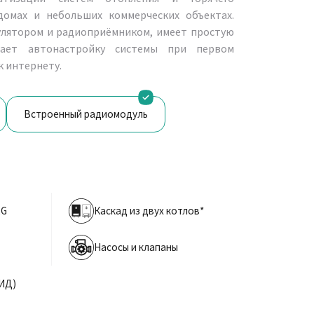
домах и небольших коммерческих объектах.
лятором и радиоприёмником, имеет простую
ает автонастройку системы при первом
к интернету.
Встроенный радиомодуль
2G
Каскад из двух котлов*
Насосы и клапаны
ПИД)