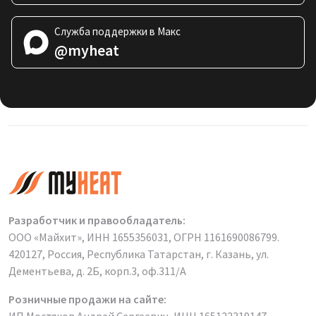
Служба поддержки в Макс
@myheat
Разработчик и правообладатель:
ООО «Майхит», ИНН 1655356031, ОГРН 1161690086799.
420127, Россия, Республика Татарстан, г. Казань, ул.
Дементьева, д. 2Б, корп.3, оф.311/А
Розничные продажи на сайте:
ИП Мостяков Андрей Сергеевич, ИНН 165122319147,